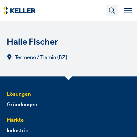
Skip
to
main
content
Halle Fischer
Termeno / Tramin (BZ)
Lösungen
Gründungen
Märkte
Industrie