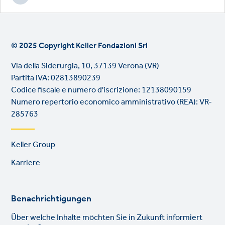
© 2025 Copyright Keller Fondazioni Srl
Via della Siderurgia, 10, 37139 Verona (VR)
Partita IVA: 02813890239
Codice fiscale e numero d'iscrizione: 12138090159
Numero repertorio economico amministrativo (REA): VR-
285763
Footer
Keller Group
links
Karriere
Benachrichtigungen
Über welche Inhalte möchten Sie in Zukunft informiert