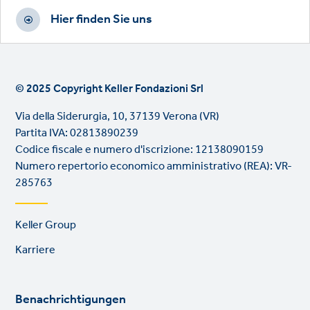
Hier finden Sie uns
© 2025 Copyright Keller Fondazioni Srl
Via della Siderurgia, 10, 37139 Verona (VR)
Partita IVA: 02813890239
Codice fiscale e numero d'iscrizione: 12138090159
Numero repertorio economico amministrativo (REA): VR-
285763
Footer
Keller Group
links
Karriere
Benachrichtigungen