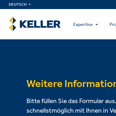
Skip
DEUTSCH
to
main
content
Main
Expertise
Pro
Menu
Weitere Informatio
Bitte füllen Sie das Formular au
schnellstmöglich mit Ihnen in 