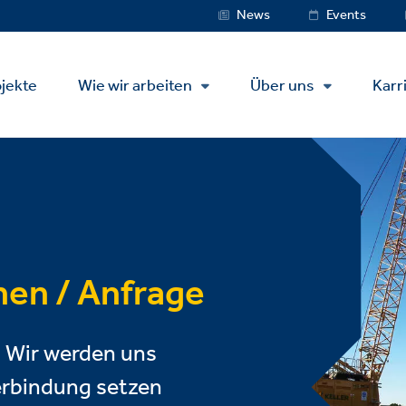
Service
News
Events
Menu
jekte
Wie wir arbeiten
Über uns
Karr
nen / Anfrage
s. Wir werden uns
Verbindung setzen