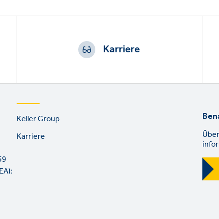
Karriere
Footer
Ben
Keller Group
links
Über
Karriere
info
59
EA):