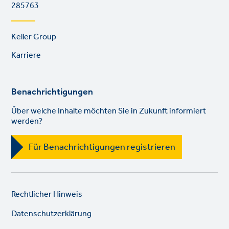
285763
Footer
Keller Group
links
Karriere
Benachrichtigungen
Über welche Inhalte möchten Sie in Zukunft informiert
werden?
Für Benachrichtigungen registrieren
Legal
So
Rechtlicher Hinweis
links
lin
Datenschutzerklärung