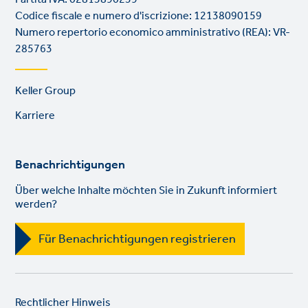
Codice fiscale e numero d'iscrizione: 12138090159
Numero repertorio economico amministrativo (REA): VR-
285763
Footer
Keller Group
links
Karriere
Benachrichtigungen
Über welche Inhalte möchten Sie in Zukunft informiert
werden?
Für Benachrichtigungen registrieren
Legal
So
Rechtlicher Hinweis