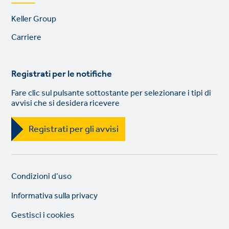
Footer
Keller Group
links
Carriere
Registrati per le notifiche
Fare clic sul pulsante sottostante per selezionare i tipi di
avvisi che si desidera ricevere
Registrati per gli avvisi
Legal
So
Condizioni d’uso
links
lin
Informativa sulla privacy
Gestisci i cookies